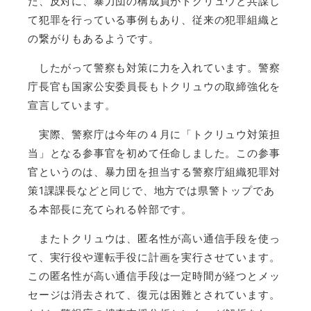
た、反対に、暴力団の構成員がトクリュウと共謀し
て犯罪を行っている事例もあり、従来の犯罪組織と
の繋がりもあるようです。
したがって警察も対策に力を入れています。警察
庁長官も国家公安委員長もトクリュウの取締強化を
宣言しています。
実際、警察庁は今年の４月に「トクリュウ対策担
当」となる参事官を初めて任命しました。この参事
官というのは、暴力団を担当する警察庁組織犯罪対
策1課課長などと同じで、地方では県警トップであ
る本部長に充てられる幹部です。
またトクリュウは、匿名性が高い通信手段を使っ
て、実行役や運転手役に計画を実行させています。
この匿名性が高い通信手段は一定時間が経つとメッ
セージは消去されて、復元は困難とされています。