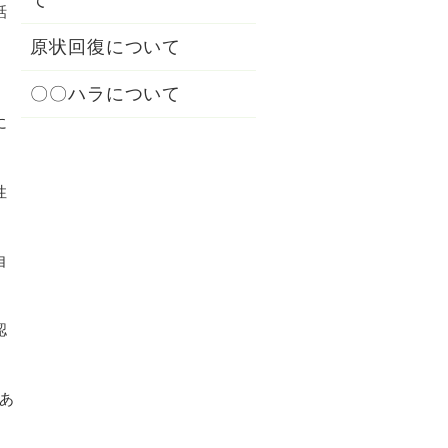
話
原状回復について
〇〇ハラについて
に
性
自
認
あ